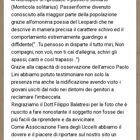
(Monticola solitarius). Passeriforme divenuto
conosciuto alla maggior parte della popolazione
grazie all’omonima poesia del Leopardi che ne
descrive in maniera precisa il carattere schivo ed il
comportamento estremamente guardingo e
diffidente(“…Tu pensoso in disparte il tutto miri; Non
compagni, non voli, non ti cal d’allegria, schivi gli
spassi; canti e così trapassi…”).
Grazie alla capacità di osservazione dell’amico Paolo
Lini abbiamo potuto testimoniare non solo la
presenza ma anche la nidificazione avendo visto i
giovani usciti dal nido nei dintorni dei genitori a
reclamare l’imbeccata.
Ringraziamo il Dott.Filippo Balatresi per le foto che è
riuscito a fare nonostante il soggetto non fosse dei
più facili da riprendere e da avvicinare.
Come Associazione Fiera degli Uccelli abbiamo il
dovere e il piacere di riportare sul nostro sito un