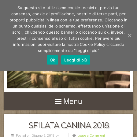
Su questo sito utilizziamo cookie tecnici e, previo tuo
consenso, cookie di profiliazione, nostri e di terze parti, per
proporti pubblicità in linea con le tue preferenze. Cliccando in
un punto qualsiasi dello schermo, effettuando un’azione di
scroll, chiudendo questo banner o cliccando su ok, invece,
presti il consenso all’uso di tutti i cookie. Per avere più
FIERA DEGLI
informazioni puoi visitare la nostra Cookie Policy cliccando
UCCELLI DI
semplicemente su "Leggi di più"
Ok
Leggi di più
MONTOPOLI V/A
Menu
SFILATA CANINA 2018
Posted on Giugno 5, 2018 by
Leave a Comment