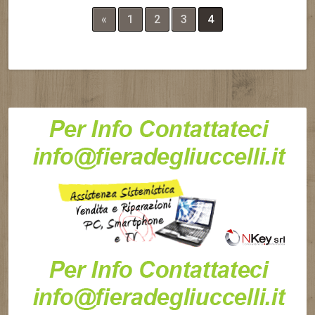
«
1
2
3
4