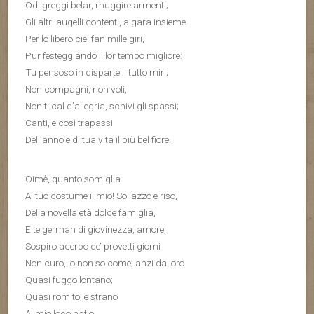
Odi greggi belar, muggire armenti;
Gli altri augelli contenti, a gara insieme
Per lo libero ciel fan mille giri,
Pur festeggiando il lor tempo migliore:
Tu pensoso in disparte il tutto miri;
Non compagni, non voli,
Non ti cal d’allegria, schivi gli spassi;
Canti, e così trapassi
Dell’anno e di tua vita il più bel fiore.
Oimè, quanto somiglia
Al tuo costume il mio! Sollazzo e riso,
Della novella età dolce famiglia,
E te german di giovinezza, amore,
Sospiro acerbo de’ provetti giorni
Non curo, io non so come; anzi da loro
Quasi fuggo lontano;
Quasi romito, e strano
Al mio loco natio,