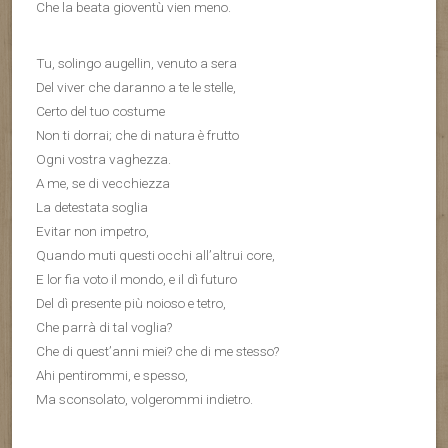
Che la beata gioventù vien meno.
Tu, solingo augellin, venuto a sera
Del viver che daranno a te le stelle,
Certo del tuo costume
Non ti dorrai; che di natura è frutto
Ogni vostra vaghezza.
A me, se di vecchiezza
La detestata soglia
Evitar non impetro,
Quando muti questi occhi all’altrui core,
E lor fia voto il mondo, e il dì futuro
Del dì presente più noioso e tetro,
Che parrà di tal voglia?
Che di quest’anni miei? che di me stesso?
Ahi pentirommi, e spesso,
Ma sconsolato, volgerommi indietro.