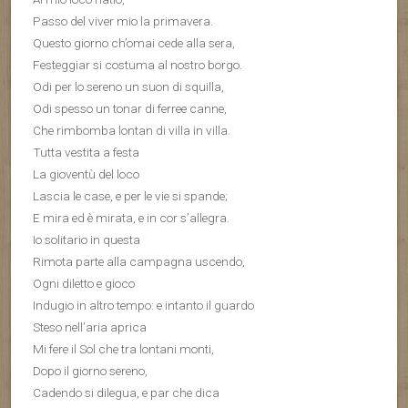
Passo del viver mio la primavera.
Questo giorno ch’omai cede alla sera,
Festeggiar si costuma al nostro borgo.
Odi per lo sereno un suon di squilla,
Odi spesso un tonar di ferree canne,
Che rimbomba lontan di villa in villa.
Tutta vestita a festa
La gioventù del loco
Lascia le case, e per le vie si spande;
E mira ed è mirata, e in cor s’allegra.
Io solitario in questa
Rimota parte alla campagna uscendo,
Ogni diletto e gioco
Indugio in altro tempo: e intanto il guardo
Steso nell’aria aprica
Mi fere il Sol che tra lontani monti,
Dopo il giorno sereno,
Cadendo si dilegua, e par che dica