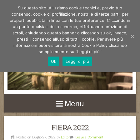
Su questo sito utilizziamo cookie tecnici e, previo tuo
consenso, cookie di profiliazione, nostri e di terze parti, per
proporti pubblicità in linea con le tue preferenze. Cliccando in
un punto qualsiasi dello schermo, effettuando un’azione di
scroll, chiudendo questo banner o cliccando su ok, invece,
presti il consenso all’uso di tutti i cookie. Per avere più
FIERA DEGLI
informazioni puoi visitare la nostra Cookie Policy cliccando
UCCELLI DI
semplicemente su "Leggi di più"
Ok
Leggi di più
MONTOPOLI V/A
Menu
FIERA 2022
Posted on Luglio 27, 2022 by
Editor
Leave a Comment