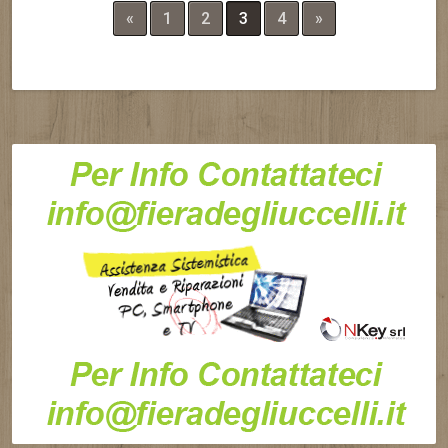
«
1
2
3
4
»